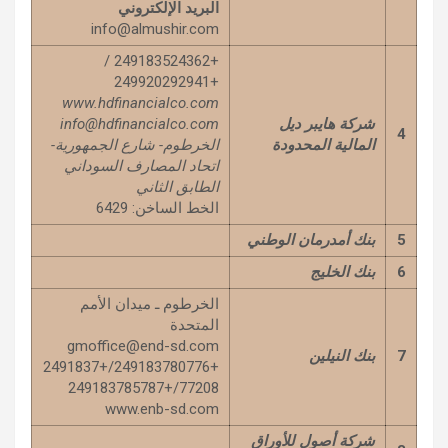
البريد الإلكتروني
info@almushir.com
+249183524362 /
+249920292941
www.hdfinancialco.com
شركة هايبر ديل
info@hdfinancialco.com
4
المالية المحدودة
الخرطوم- شارع الجمهورية-
اتحاد المصارف السوداني
الطابق
الثاني
الخط الساخن: 6429
5
بنك أمدرمان الوطني
6
بنك الخليج
الخرطوم ـ ميدان الأمم
المتحدة
gmoffice@end-sd.com
7
بنك النيلين
+249183780776/+2491837
77208/+249183785787
www.enb-sd.com
شركة أصول للأوراق