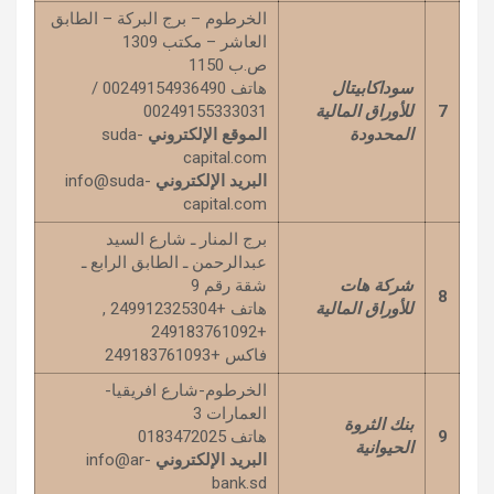
الخرطوم – برج البركة – الطابق
العاشر – مكتب 1309
ص.ب 1150
سوداكابيتال
هاتف 00249154936490 /
7
للأوراق المالية
00249155333031
المحدودة
الموقع الإلكتروني
suda-
capital.com
البريد الإلكتروني
info@suda-
capital.com
برج المنار ـ شارع السيد
عبدالرحمن ـ الطابق الرابع ـ
شركة هات
شقة رقم 9
8
للأوراق المالية
هاتف +249912325304 ,
+249183761092
فاكس +249183761093
الخرطوم-شارع افريقيا-
العمارات 3
بنك الثروة
9
هاتف 0183472025
الحيوانية
البريد الإلكتروني
info@ar-
bank.sd