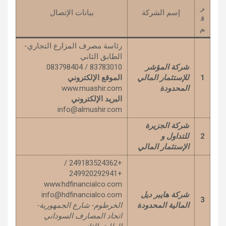
ر
إسم الشركة
بيانات الإتصال
ق
م
رئاسة مصرف المزارع التجاري-
الطابق الثاني
شركة المؤشر
83783010 / 083798404
1
للإستثمار المالي
الموقع الإلكتروني
المحدودة
www.muashir.com
البريد الإلكتروني
info@almushir.com
شركة الجزيرة
2
للتداول و
الإستثمار المالي
+249183524362 /
+249920292941
www.hdfinancialco.com
شركة هايبر ديل
info@hdfinancialco.com
3
المالية المحدودة
الخرطوم- شارع الجمهورية-
اتحاد المصارف السوداني