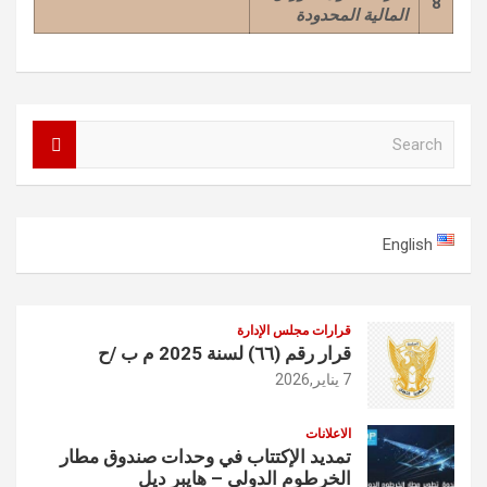
8
المالية المحدودة
S
e
a
r
c
English
h
قرارات مجلس الإدارة
قرار رقم (٦٦) لسنة 2025 م ب /ح
7 يناير,2026
الاعلانات
تمديد الإكتتاب في وحدات صندوق مطار
الخرطوم الدولي – هايبر ديل