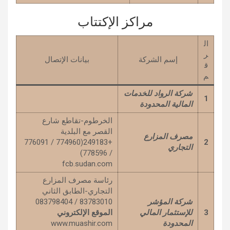
مراكز الإكتتاب
ال
ر
إسم الشركة
بيانات الإتصال
ق
م
شركة الرواد للخدمات
1
المالية المحدودة
الخرطوم-تقاطع شارع
القصر مع البلدية
مصرف المزارع
+249183(774960 / 776091
2
التجاري
/ 778596)
fcb.sudan.com
رئاسة مصرف المزارع
التجاري-الطابق الثاني
شركة المؤشر
83783010 / 083798404
3
للإستثمار المالي
الموقع الإلكتروني
المحدودة
www.muashir.com